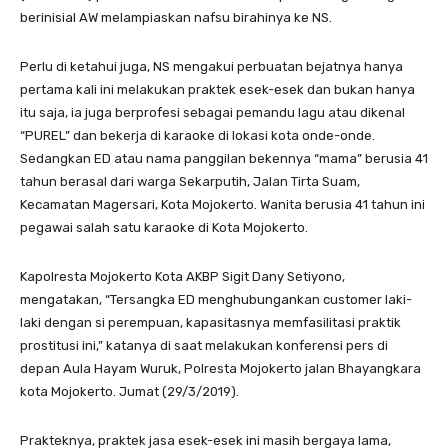
berinisial AW melampiaskan nafsu birahinya ke NS.
Perlu di ketahui juga, NS mengakui perbuatan bejatnya hanya
pertama kali ini melakukan praktek esek-esek dan bukan hanya
itu saja, ia juga berprofesi sebagai pemandu lagu atau dikenal
“PUREL” dan bekerja di karaoke di lokasi kota onde-onde.
Sedangkan ED atau nama panggilan bekennya “mama” berusia 41
tahun berasal dari warga Sekarputih, Jalan Tirta Suam,
Kecamatan Magersari, Kota Mojokerto. Wanita berusia 41 tahun ini
pegawai salah satu karaoke di Kota Mojokerto.
Kapolresta Mojokerto Kota AKBP Sigit Dany Setiyono,
mengatakan, “Tersangka ED menghubungankan customer laki-
laki dengan si perempuan, kapasitasnya memfasilitasi praktik
prostitusi ini,” katanya di saat melakukan konferensi pers di
depan Aula Hayam Wuruk, Polresta Mojokerto jalan Bhayangkara
kota Mojokerto. Jumat (29/3/2019).
Prakteknya, praktek jasa esek-esek ini masih bergaya lama,