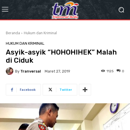
Beranda
Hukum dan Kriminal
HUKUM DAN KRIMINAL
Asyik-asyik “HOHOHIHEK” Malah
di Ciduk
By
Tranversal
1125
0
Maret 27, 2019
Facebook
Twitter