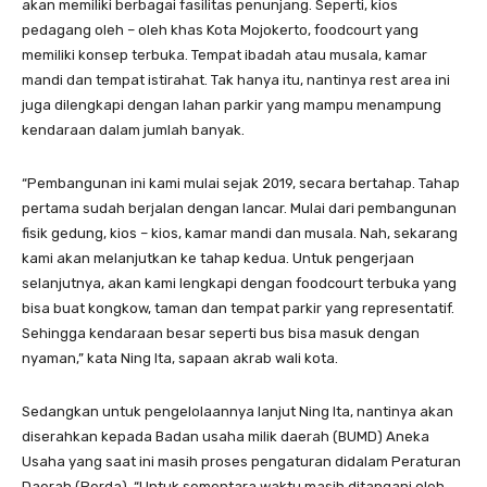
akan memiliki berbagai fasilitas penunjang. Seperti, kios
pedagang oleh – oleh khas Kota Mojokerto, foodcourt yang
memiliki konsep terbuka. Tempat ibadah atau musala, kamar
mandi dan tempat istirahat. Tak hanya itu, nantinya rest area ini
juga dilengkapi dengan lahan parkir yang mampu menampung
kendaraan dalam jumlah banyak.
“Pembangunan ini kami mulai sejak 2019, secara bertahap. Tahap
pertama sudah berjalan dengan lancar. Mulai dari pembangunan
fisik gedung, kios – kios, kamar mandi dan musala. Nah, sekarang
kami akan melanjutkan ke tahap kedua. Untuk pengerjaan
selanjutnya, akan kami lengkapi dengan foodcourt terbuka yang
bisa buat kongkow, taman dan tempat parkir yang representatif.
Sehingga kendaraan besar seperti bus bisa masuk dengan
nyaman,” kata Ning Ita, sapaan akrab wali kota.
Sedangkan untuk pengelolaannya lanjut Ning Ita, nantinya akan
diserahkan kepada Badan usaha milik daerah (BUMD) Aneka
Usaha yang saat ini masih proses pengaturan didalam Peraturan
Daerah (Perda). “Untuk sementara waktu masih ditangani oleh