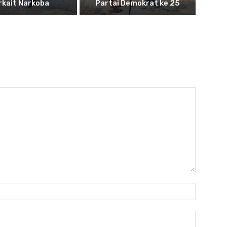
rkait Narkoba
Partai Demokrat ke 25
Nama:*
Email:*