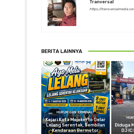
Tranversal
https://transversalmedia.co
BERITA LAINNYA
HUKUM DAN KRIMINAL
HUK
Kejari Kota Mojokerto Gelar
Lelang Serentak, Sembilan
Diduga 
Kendaraan Bermotor
DJ IC