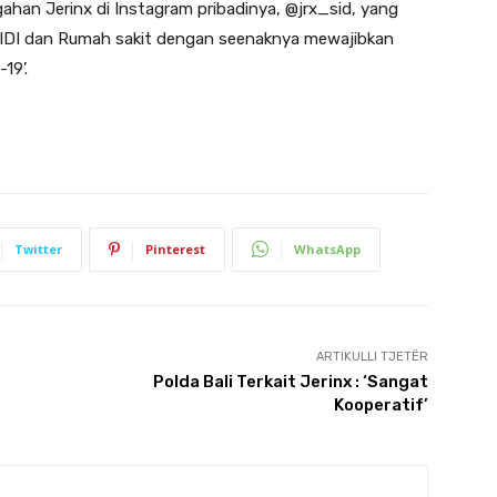
gahan Jerinx di Instagram pribadinya, @jrx_sid, yang
O, IDI dan Rumah sakit dengan seenaknya mewajibkan
19’.
Twitter
Pinterest
WhatsApp
ARTIKULLI TJETËR
Polda Bali Terkait Jerinx : ‘Sangat
Kooperatif’