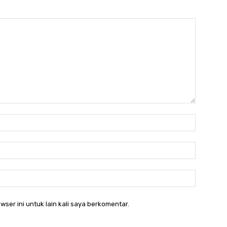
Nama:*
Email:*
Website:
wser ini untuk lain kali saya berkomentar.