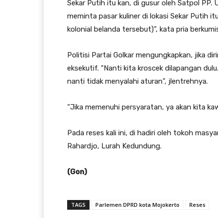
Sekar Putih itu kan, di gusur oleh Satpol P
meminta pasar kuliner di lokasi Sekar Putih 
kolonial belanda tersebut)”, kata pria berkumi
Politisi Partai Golkar mengungkapkan, jika d
eksekutif. “Nanti kita kroscek dilapangan du
nanti tidak menyalahi aturan”, jlentrehnya.
“Jika memenuhi persyaratan, ya akan kita kaw
Pada reses kali ini, di hadiri oleh tokoh ma
Rahardjo, Lurah Kedundung.
(Gon)
TAGS
Parlemen DPRD kota Mojokerto
Reses