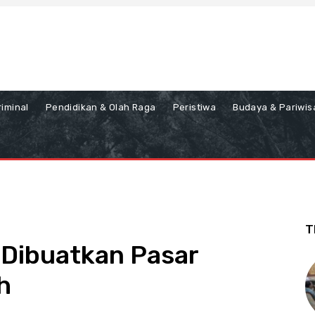
iminal
Pendidikan & Olah Raga
Peristiwa
Budaya & Pariwis
T
 Dibuatkan Pasar
h