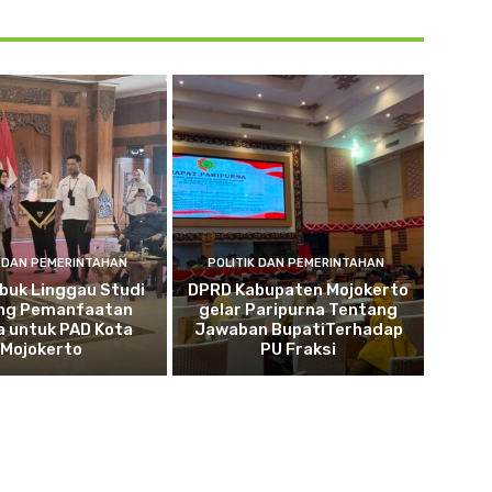
K DAN PEMERINTAHAN
POLITIK DAN PEMERINTAHAN
buk Linggau Studi
DPRD Kabupaten Mojokerto
ng Pemanfaatan
gelar Paripurna Tentang
a untuk PAD Kota
Jawaban BupatiTerhadap
Mojokerto
PU Fraksi