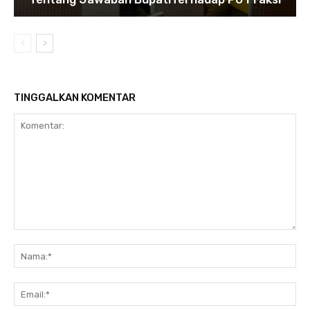
TINGGALKAN KOMENTAR
Komentar:
Na
Ema