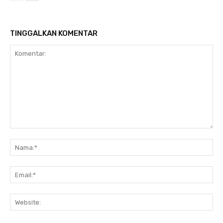
TINGGALKAN KOMENTAR
Komentar:
Na
Ema
Web