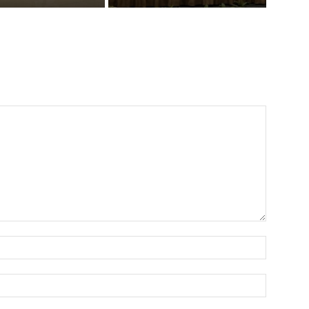
Nama:*
Email:*