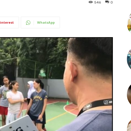
546
0
interest
WhatsApp