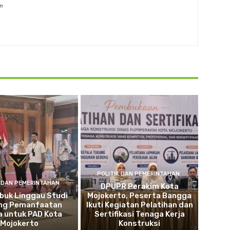
m
POLITIK DAN PEMERINTAHAN
K DAN PEMERINTAHAN
DPUPR Perakim Kota
buk Linggau Studi
Mojokerto, Peserta Bangga
ng Pemanfaatan
Ikuti Kegiatan Pelatihan dan
a untuk PAD Kota
Sertifikasi Tenaga Kerja
Mojokerto
Konstruksi