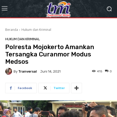
Beranda
Hukum dan Kriminal
HUKUM DAN KRIMINAL
Polresta Mojokerto Amankan
Tersangka Curanmor Modus
Medsos
By
Tranversal
415
0
Juni 14, 2021
Facebook
Twitter