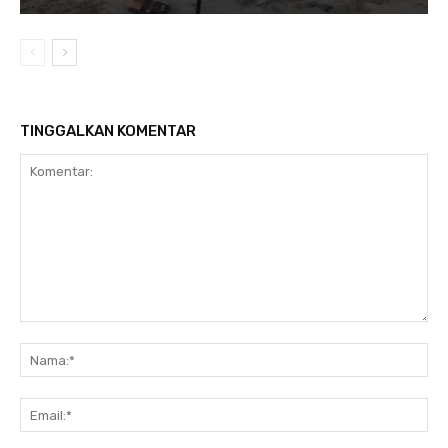
TINGGALKAN KOMENTAR
Komentar:
Na
Ema