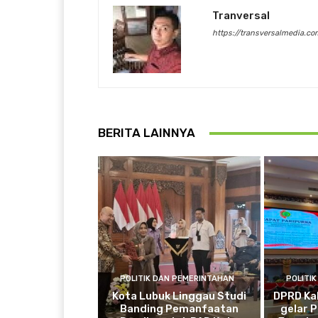
Tranversal
https://transversalmedia.co
BERITA LAINNYA
POLITIK DAN PEMERINTAHAN
POLITI
Kota Lubuk Linggau Studi
DPRD Ka
Banding Pemanfaatan
gelar 