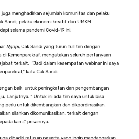
a juga menghadirkan sejumlah komunitas dan pelaku
ak Sandi, pelaku ekonomi kreatif dan UMKM
api selama pandemi Covid-19 ini.
nar
Ngopi
, Cak Sandi yang turun full tim dengan
 di Kemenparekraf, mengatakan seluruh pertanyaan
ejabat terkait. “Jadi dalam kesempatan webinar ini saya
enparekraf,” kata Cak Sandi.
in dengan baik untuk peningkatan dan pengembangan
u, Lanjutnya. “ Untuk ini ada tim saya untuk bisa
yang perlu untuk dikembangkan dan dikoordinasikan.
kan silahkan dikomunikasikan, terkait dengan
epada kami,” pesannya.
u juga dihadiri ratusan peserta yang ingin mendengarkan