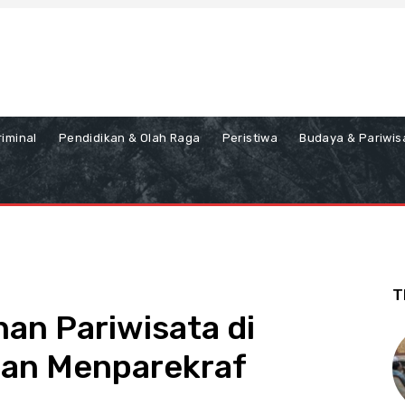
iminal
Pendidikan & Olah Raga
Peristiwa
Budaya & Pariwis
T
n Pariwisata di
gan Menparekraf