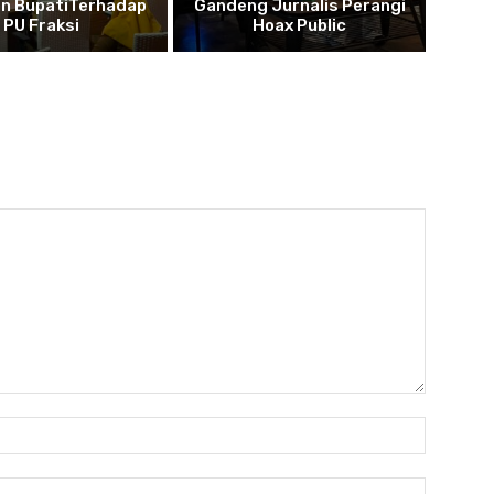
n BupatiTerhadap
Gandeng Jurnalis Perangi
PU Fraksi
Hoax Public
Nama:*
Email:*