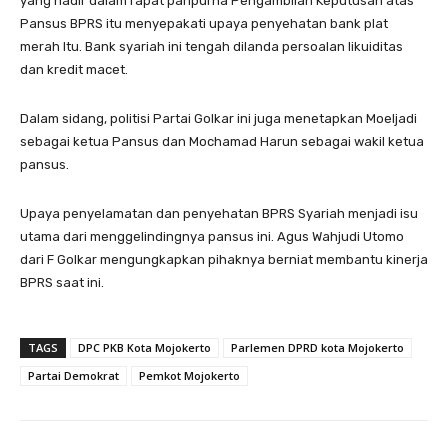
yang hadir dalam rapat paripurna Pengambilan Keputusan atas
Pansus BPRS itu menyepakati upaya penyehatan bank plat
merah Itu. Bank syariah ini tengah dilanda persoalan likuiditas
dan kredit macet.
Dalam sidang, politisi Partai Golkar ini juga menetapkan Moeljadi
sebagai ketua Pansus dan Mochamad Harun sebagai wakil ketua
pansus.
Upaya penyelamatan dan penyehatan BPRS Syariah menjadi isu
utama dari menggelindingnya pansus ini. Agus Wahjudi Utomo
dari F Golkar mengungkapkan pihaknya berniat membantu kinerja
BPRS saat ini.
TAGS
DPC PKB Kota Mojokerto
Parlemen DPRD kota Mojokerto
Partai Demokrat
Pemkot Mojokerto