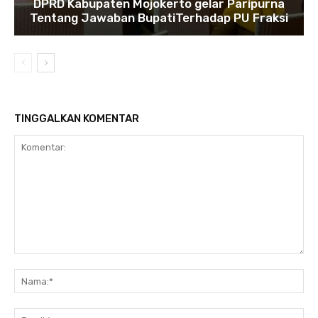
DPRD Kabupaten Mojokerto gelar Paripurna
Tentang Jawaban BupatiTerhadap PU Fraksi
TINGGALKAN KOMENTAR
Komentar:
Na
Ema