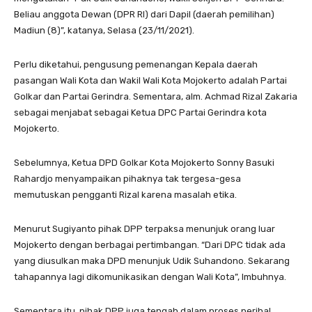
Beliau anggota Dewan (DPR RI) dari Dapil (daerah pemilihan)
Madiun (8)”, katanya, Selasa (23/11/2021).
Perlu diketahui, pengusung pemenangan Kepala daerah
pasangan Wali Kota dan Wakil Wali Kota Mojokerto adalah Partai
Golkar dan Partai Gerindra. Sementara, alm. Achmad Rizal Zakaria
sebagai menjabat sebagai Ketua DPC Partai Gerindra kota
Mojokerto.
Sebelumnya, Ketua DPD Golkar Kota Mojokerto Sonny Basuki
Rahardjo menyampaikan pihaknya tak tergesa-gesa
memutuskan pengganti Rizal karena masalah etika.
Menurut Sugiyanto pihak DPP terpaksa menunjuk orang luar
Mojokerto dengan berbagai pertimbangan. “Dari DPC tidak ada
yang diusulkan maka DPD menunjuk Udik Suhandono. Sekarang
tahapannya lagi dikomunikasikan dengan Wali Kota”, Imbuhnya.
Sementara itu, pihak DPP juga tengah dalam proses perihal