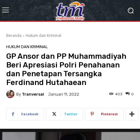
Beranda
Hukum dan Kriminal
HUKUM DAN KRIMINAL
GP Ansor dan PP Muhammadiyah
Beri Apresiasi Polri Penahanan
dan Penetapan Tersangka
Ferdinand Hutahaean
By
Tranversal
403
0
Januari 11, 2022
Facebook
Twitter
Pinterest