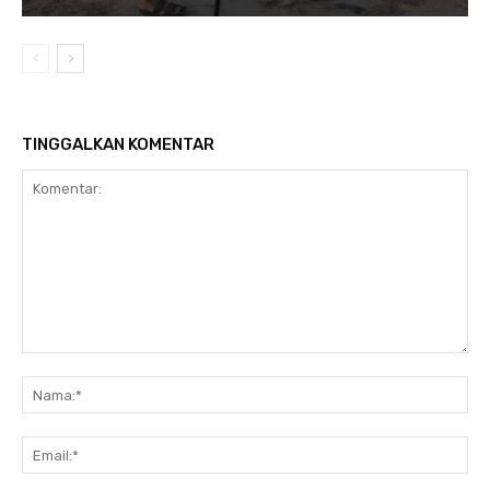
TINGGALKAN KOMENTAR
Komentar:
Na
Ema