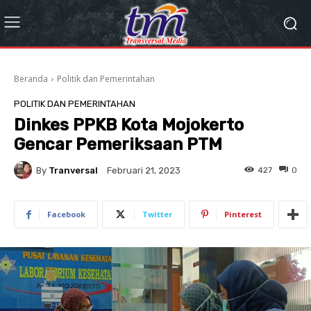
Beranda
Politik dan Pemerintahan
POLITIK DAN PEMERINTAHAN
Dinkes PPKB Kota Mojokerto
Gencar Pemeriksaan PTM
By
Tranversal
427
0
Februari 21, 2023
Facebook
Twitter
Pinterest