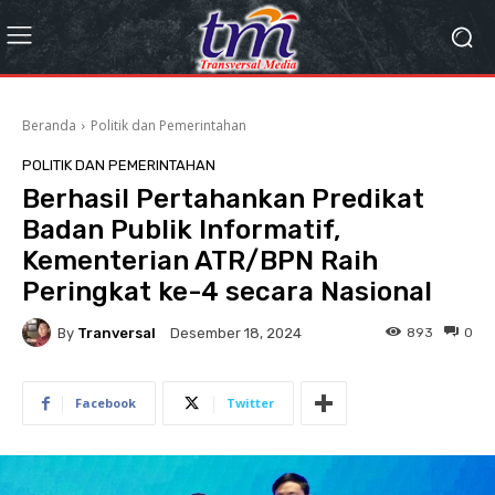
Beranda
Politik dan Pemerintahan
POLITIK DAN PEMERINTAHAN
Berhasil Pertahankan Predikat
Badan Publik Informatif,
Kementerian ATR/BPN Raih
Peringkat ke-4 secara Nasional
By
Tranversal
893
0
Desember 18, 2024
Facebook
Twitter