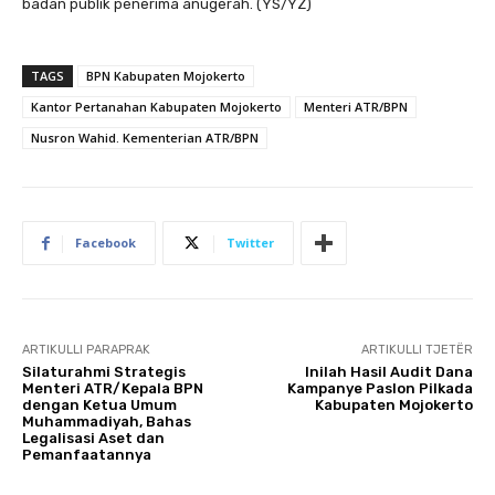
badan publik penerima anugerah. (YS/YZ)
TAGS
BPN Kabupaten Mojokerto
Kantor Pertanahan Kabupaten Mojokerto
Menteri ATR/BPN
Nusron Wahid. Kementerian ATR/BPN
Facebook
Twitter
ARTIKULLI PARAPRAK
ARTIKULLI TJETËR
Silaturahmi Strategis
Inilah Hasil Audit Dana
Menteri ATR/Kepala BPN
Kampanye Paslon Pilkada
dengan Ketua Umum
Kabupaten Mojokerto
Muhammadiyah, Bahas
Legalisasi Aset dan
Pemanfaatannya