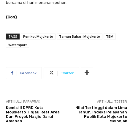
bersama di hari menanam pohon.
(Gon)
TAGS
Pemkot Mojokerto
Taman Bahari Mojokerto
TBM
Watersport
Facebook
Twitter
ARTIKULLI PARAPRAK
ARTIKULLI TJETËR
Komisi II DPRD Kota
Nilai Tertinggi dalam Lima
Mojokerto Tinjau Rest Area
Tahun, Indeks Pelayanan
Dan Proyek Masjid Darul
Publik Kota Mojokerto
Amanah
Melonjak