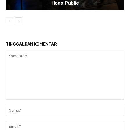
Hoax Public
TINGGALKAN KOMENTAR
Komentar:
Na
Ema